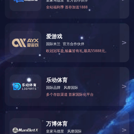
乐动网站网页版（原葫芦岛通达泵业限公司）是国内著名的研发、设计、生产、销售、水泵、给水设备、电机、电控柜的大型泵业集团公司。集团下辖：辽宁通达泵业
集团神流泵业有限公司、辽宁通达泵业集团神龙泵业有限公司与辽宁通达电机有限公司。乐动网站网页版（原葫芦岛通达泵业限公司）是国内著名的研发、设计、生
产、销售、水泵、给水设备、电机、电控柜的大型泵业集团公司。集团下辖：辽宁通达泵业集团神流泵业有限公司、辽宁通达泵业集团神龙泵业有限公司与辽宁通达电
机有限公司。
年
平方米
人
公司创立于
总占地面积
现有员工

应用领域
乐动网站网页版
矿山
冶金
石油
电力
热力
化工
