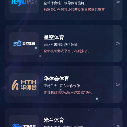
D型卧式多级离心泵
MD型卧式多级离心泵
小
大
型
型
D型卧式多级离心泵
乐动网站网页版
大
大
型
型