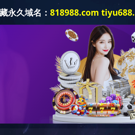
产品应用
新闻资讯
营销服务
高吸程矿用卧式多级泵
大
型