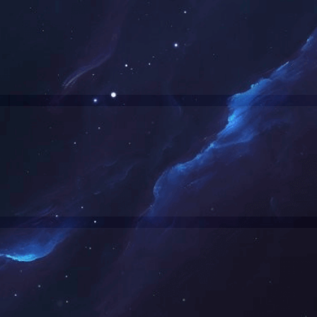
式多级泵
高吸程矿用卧式多级泵
d体育中国官方网站
|
米兰体育app官网
|
乐竞官网平台
|
开云手机