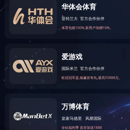
高吸程矿用卧
乐动online(中国)
0429-4561565
地址：
辽宁省葫芦岛市高桥经济开发区
乐动网站网页版
版权所有
辽宁华睿科技有限公司技术支持
问鼎网页版登录入口
|
半岛官网入口网页版
|
开云网页版页面
|
l