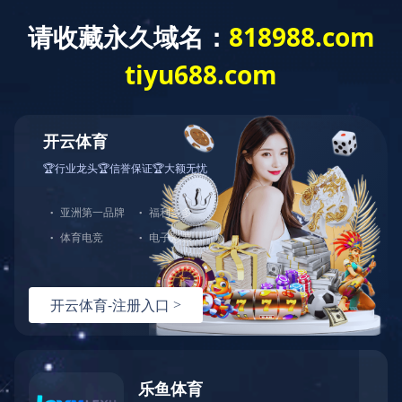
当前位置：首页
样本下载
样本下载