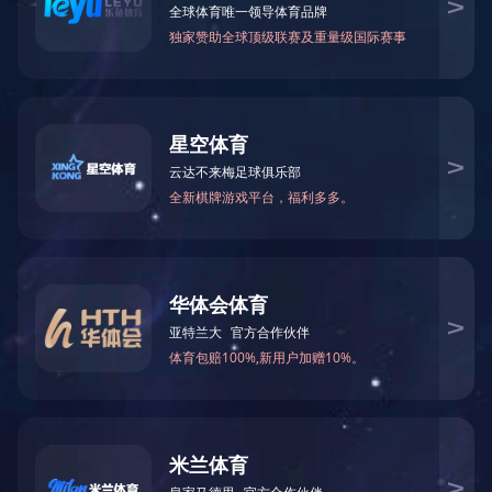
更多内容，请点击
样本下载
辽ICP备09009061号-1
辽公网安备000000
版权所有：乐动网站网页版
技术支持：辽宁华睿科技有限公司
地址：
辽宁省葫芦岛市高桥经济开发区
问鼎网页版登录入口
|
半岛官网入口网页版
|
开云网页版页面
|
ld
体育中国官方网站
|
米兰体育app官网
|
乐竞官网平台
|
开云手机
登录入口
|
乐动平台
|
乐竞官方网页版
|


