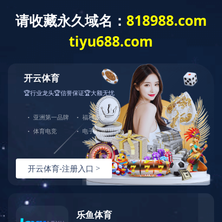
当前位置：首页
新闻资讯
行业动态
潜水排污泵介绍（二）-潜水排污泵·设计技术
来源：通达泵业，多级离心泵生产厂家
时间：2023-11-20
葫芦岛水泵厂、通达泵业同您一同分享潜水排污泵·设计技术。
在一般的离心泵中,功率总是随着流量的增加而增加的,也就是说,功率曲线是一根随流量增加而上升的曲线,这对泵的使用会带来一个问题:
当泵在设计工况点运行时,一般来说,泵的功率小于电机额定功率,这台泵的使用是安全的;但是当泵扬程降低时,流量就会增加(从泵的性能曲线可以看出),功率也随之增
加。
当流量超过设计工况点流量并到达一定值时,泵的输入功率可能会超过电机额定功率而造成电机过载而烧毁。
电机过载运行时要么保护系统动作使泵停止转动;要么保护系统失灵使电机烧毁。
泵的扬程低于设计工况点扬程使用的情况,在实际中也是经常会遇到的,一种情况是在泵选型时,泵的扬程选得过高,而实际使用时泵是降低扬程使用的;另一种情况是,
在使用中泵的工况点不太好确定,换句话说泵的流量需要经常进行调节;还有一种情况是泵需要经常改变地点使用。
这三种情况者陌可能使泵过载而影响泵的使用可靠性。可以这么说,对于没有全扬程特性的泵(包括排污泵),其使用范围会受到很大程度上的限制。
所谓的全扬程特性(也称无过载特征)是指功率曲线随流量增加而上升的速度非常缓慢,更理想的是当流量增加到某一定值时,功率不但不会再上升,反而会有所下降,也
就是说功率曲线是一根有驼峰的曲线,如果这样的话,我们只要选择电机额定功率略超过驼峰点的功率值,那么在0流量到最大流量的整个范围内,你无论在那一个工况点上运
行,泵的功率都不会超过电机功率而使泵过载,对于具备这种性能的泵,无论是选型还是使用时,都会非常方便和可靠。
另外电机功率也不需配得过大,可以节省可观的设备费用。
使用编辑
建筑物内使用的排水泵有潜水排污泵、液下排水泵、立式污水泵和卧式污水泵等。由于建筑物内一般场地较小，排水量不大，排水泵可优先采用潜水排污泵和液下
排水泵，其中液下排污泵一般在重要场所使用；立式污水泵和卧式污水泵要求设置隔震基础、自灌式吸水、并占用一定的场地，故在建筑中较少使用。
以上是葫芦岛水泵厂、通达泵业同您一同分享的
潜水排污泵·设计技术，希望对您有所帮助。
返回列表

上一篇
离心泵的气蚀及处理？
下一篇
潜水排污泵介绍（一）
辽ICP备09009061号-1
辽公网安备000000
版权所有：乐动网站网页版
技术支持：辽宁华睿科技有限公司
地址：
辽宁省葫芦岛市高桥经济开发区
问鼎网页版登录入口
|
半岛官网入口网页版
|
开云网页版页面
|
ld
体育中国官方网站
|
米兰体育app官网
|
乐竞官网平台
|
开云手机