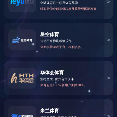
性能范围
流量：6.3-1450m3/h
扬程：17-1990m
结构说明
D、DG、MD、DF等系列为卧式安装，吸入口水平(DG垂直向上)，排出口垂直向上。泵的吸入段、中段、吐出段用拉紧螺栓联结成一体。泵由吸入段、中段、吐出段、叶
轮、轴、导叶、导叶套和平衡盘等主要零部件组成。转子的轴向力由平衡盘平衡，轴承采用滚动轴承，用润滑脂润滑。轴封采用填料密封或机械密封。在密封腔中通入
有一定压力的水起水封作用。从驱动端方向看，泵为顺时针方向旋转。
主要用途
DG 型泵供输送清水或物理及化学性质类似于清水的其它液体之用。介质温度不大于104℃，适用于小型锅炉给水或输送热水和类似热水的介质。、
辽ICP备09009061号-1
辽公网安备000000
版权所有：乐动网站网页版
技术支持：辽宁华睿科技有限公司
地址：
辽宁省葫芦岛市高桥经济开发区
问鼎网页版登录入口
|
半岛官网入口网页版
|
开云网页版页面
|
ld
体育中国官方网站
|
米兰体育app官网
|
乐竞官网平台
|
开云手机
登录入口
|
乐动平台
|
乐竞官方网页版
|


