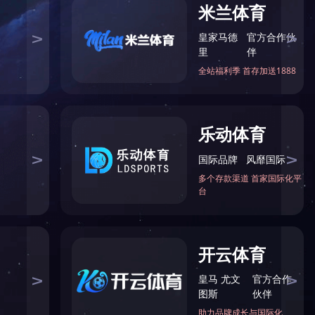


联系
向力由平衡盘平衡，轴承采用滚动轴承，用润滑脂润滑。轴封采用填料密封或机械密封。在密封腔中通入有一定压力的水起水封作用。从驱动端方

一键
℃。

TO
微信公
众号
扫一扫
关注我
们
辽ICP备09009061号-1
辽公网安备21140402000123号
登录入口
|
乐动平台
|
乐竞官方网页版
|