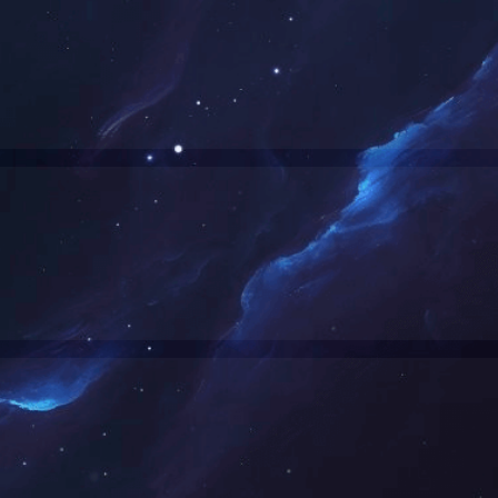
向上)，排出口垂直向上。泵的吸入段、中段、吐出段用拉紧螺栓联结成一体。泵由吸入段、中段、吐出段、叶轮、轴、导叶、导叶套和平衡盘等主要零部件组成。转子的轴
心泵。MD型泵环保节能，耐磨性好，寿命长，特别适用于矿山排水，输送固体颗粒含量不大于1.5%(颗粒直径小于0.5mm)的矿井水及其他类似液体，液体温度不高于80
d体育中国官方网站
|
米兰体育app官网
|
乐竞官网平台
|
开云手机