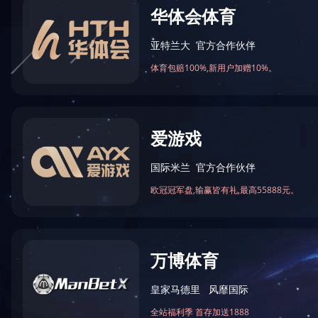
性能范围
流量：6.3-1450m3/h
扬程：17-1990m
结构说明
D、DG、MD、DF等系列为卧式安装，吸入口水平(DG垂直
向看，泵为顺时针方向旋转。
主要用途
MD型单吸多级耐磨泵是在D型泵基础上改进设计的一种耐磨多级离
乐动online(中国)
0429-4561565
地址：
辽宁省葫芦岛市高桥经济开发区
乐动网站网页版
版权所有
辽宁华睿科技有限公司技术支持
问鼎网页版登录入口
|
半岛官网入口网页版
|
开云网页版页面
|
l