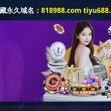
产品应用
新闻资讯
营销服务
上。前段、中段和后段用穿杠联接成一体，各段之间静止结合面主要靠金属面密封外，并没有O型胶圈作为辅助密封。
采用机械密封。填料压盖、填料腔用冷却水冷却。
，且用循环水冷却。
水管。
时针方向旋转。