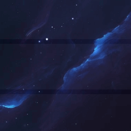
d体育中国官方网站
|
米兰体育app官网
|
乐竞官网平台
|
开云手机