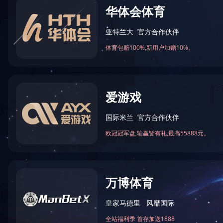
乐动online(中国)
0429-4561565
地址：
辽宁省葫芦岛市高桥经济开发区
乐动网站网页版
版权所有
辽宁华睿科技有限公司技术支持
问鼎网页版登录入口
|
半岛官网入口网页版
|
开云网页版页面
|
l