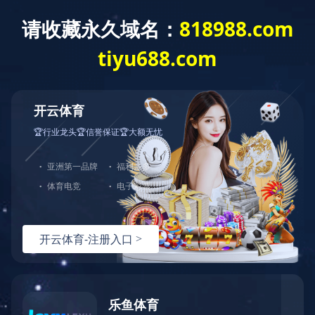
当前位置：首页
产品展厅
TDOS型双吸中开离心泵
TDOS型双吸中开离心泵
大
型


产品概述：
TDOS 系列单级双吸水平中开离心泵，是我公司根据市场需要，在广泛吸收国内外同类产品先进技术基础上自行研制开发的新产品（专利号
ZL201420400917.6），为高效节能产品。其显著特点是：参数范围广，模型优秀性能好、效率高，结构合理，安装维修方便，使用寿命长。产品经过精心制造和完善的
质量控制，达到国内领先水平。我公司已获得 ISO9001 质量认证，产品质量稳定可靠。

查看产品参数
型号意义