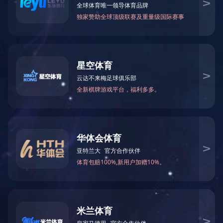
性能范围
3
流量：840-2000m
/h
扬程：120-1000m
辽ICP备09009061号-1
辽公网安备000000
版权所有：乐动网站网页版
技术支持：辽宁华睿科技有限公司
地址：
辽宁省葫芦岛市高桥经济开发区
问鼎网页版登录入口
|
半岛官网入口网页版
|
开云网页版页面
|
ld
体育中国官方网站
|
米兰体育app官网
|
乐竞官网平台
|
开云手机
登录入口
|
乐动平台
|
乐竞官方网页版
|


